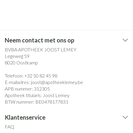
Neem contact met ons op
BVBA APOTHEEK JOOST LEMEY
Legeweg 59
8020
Oostkamp
Telefoon:
+32 50 82 45 98
E-mailadres:
joost@
apotheeklemey.be
APB nummer:
312305
Apotheek titularis:
Joost Lemey
BTW nummer:
BE0478177831
Klantenservice
FAQ