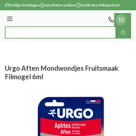
Ga naar de inhoud
Veilige betalingen
Apothekersadvies
Snelle beschikbaarheid
Menu
Zoek
Product, merk, categorie...
Urgo Aften Mondwondjes Fruitsmaak
Filmogel 6ml