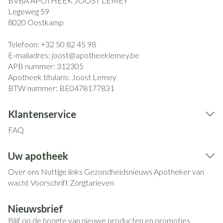
BVBA APOTHEEK JOOST LEMEY
Legeweg 59
8020
Oostkamp
Telefoon:
+32 50 82 45 98
E-mailadres:
joost@
apotheeklemey.be
APB nummer:
312305
Apotheek titularis:
Joost Lemey
BTW nummer:
BE0478177831
Klantenservice
FAQ
Uw apotheek
Over ons
Nuttige links
Gezondheidsnieuws
Apotheker van
wacht
Voorschrift
Zorgtarieven
Nieuwsbrief
Blijf op de hoogte van nieuwe producten en promoties