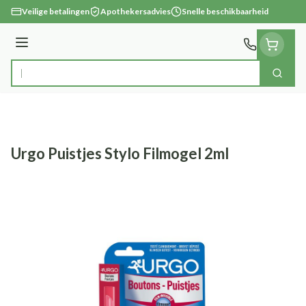
Ga naar de inhoud
Veilige betalingen
Apothekersadvies
Snelle beschikbaarheid
Menu
Zoek
Product, merk, categorie...
Urgo Puistjes Stylo Filmogel 2ml