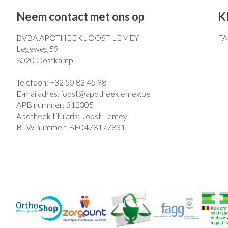
Neem contact met ons op
K
BVBA APOTHEEK JOOST LEMEY
F
Legeweg 59
8020
Oostkamp
Telefoon:
+32 50 82 45 98
E-mailadres:
joost@
apotheeklemey.be
APB nummer:
312305
Apotheek titularis:
Joost Lemey
BTW nummer:
BE0478177831