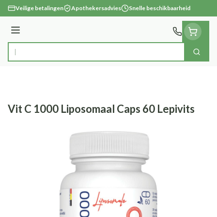
Ga naar de inhoud
Veilige betalingen
Apothekersadvies
Snelle beschikbaarheid
Menu
Zoek
Product, merk, categorie...
Vit C 1000 Liposomaal Caps 60 Lepivits