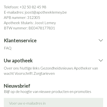
Telefoon:
+32 50 82 45 98
E-mailadres:
joost@
apotheeklemey.be
APB nummer:
312305
Apotheek titularis:
Joost Lemey
BTW nummer:
BE0478177831
Klantenservice
FAQ
Uw apotheek
Over ons
Nuttige links
Gezondheidsnieuws
Apotheker van
wacht
Voorschrift
Zorgtarieven
Nieuwsbrief
Blijf op de hoogte van nieuwe producten en promoties
E-mail adres