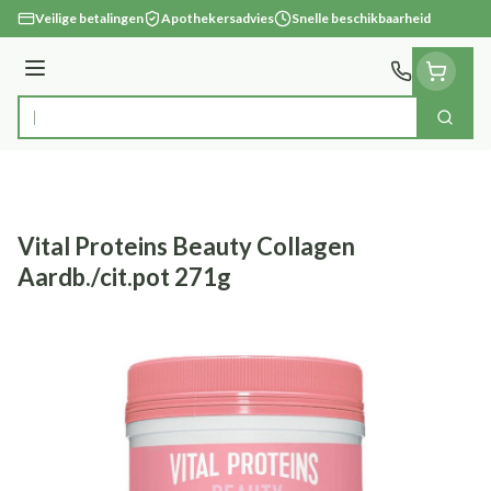
Ga naar de inhoud
Veilige betalingen
Apothekersadvies
Snelle beschikbaarheid
Menu
Zoek
Product, merk, categorie...
Vital Proteins Beauty Collagen
Aardb./cit.pot 271g