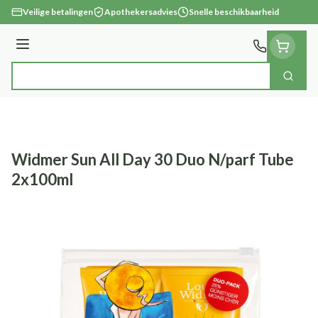
Ga naar de inhoud
Veilige betalingen
Apothekersadvies
Snelle beschikbaarheid
Menu
Zoek
Product, merk, categorie...
Widmer Sun All Day 30 Duo N/parf Tube
2x100ml