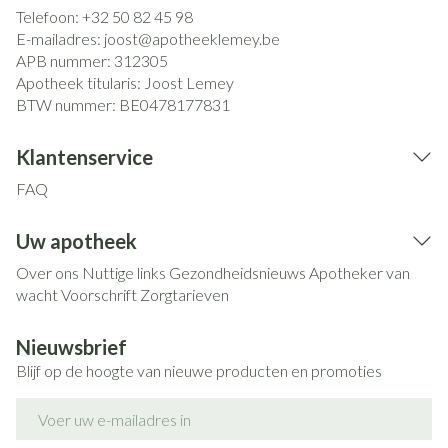
Telefoon:
+32 50 82 45 98
E-mailadres:
joost@
apotheeklemey.be
APB nummer:
312305
Apotheek titularis:
Joost Lemey
BTW nummer:
BE0478177831
Klantenservice
FAQ
Uw apotheek
Over ons
Nuttige links
Gezondheidsnieuws
Apotheker van
wacht
Voorschrift
Zorgtarieven
Nieuwsbrief
Blijf op de hoogte van nieuwe producten en promoties
E-mail adres