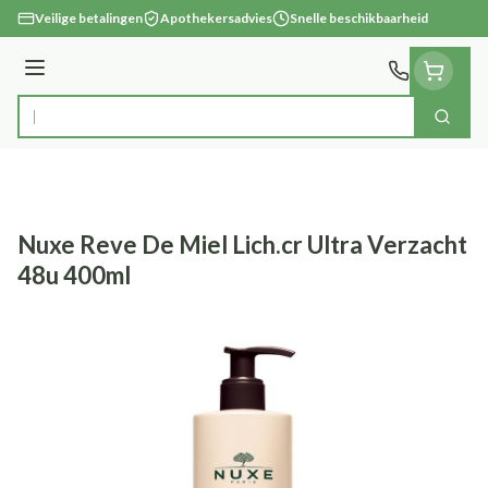
Ga naar de inhoud
Veilige betalingen
Apothekersadvies
Snelle beschikbaarheid
Menu
Zoek
Product, merk, categorie...
Nuxe Reve De Miel Lich.cr Ultra Verzacht
48u 400ml