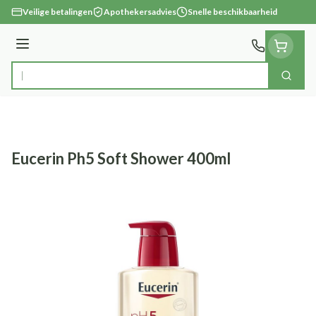
Ga naar de inhoud
Veilige betalingen
Apothekersadvies
Snelle beschikbaarheid
Menu
Zoek
Product, merk, categorie...
Eucerin Ph5 Soft Shower 400ml