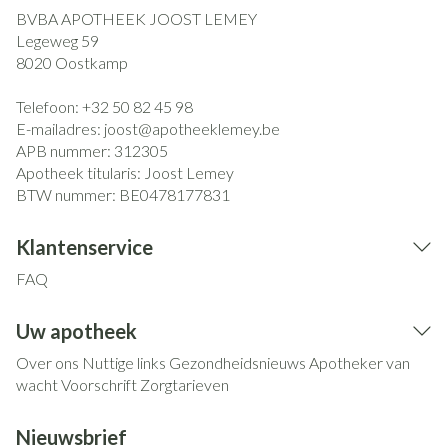
BVBA APOTHEEK JOOST LEMEY
Legeweg 59
8020
Oostkamp
Telefoon:
+32 50 82 45 98
E-mailadres:
joost@
apotheeklemey.be
APB nummer:
312305
Apotheek titularis:
Joost Lemey
BTW nummer:
BE0478177831
Klantenservice
FAQ
Uw apotheek
Over ons
Nuttige links
Gezondheidsnieuws
Apotheker van
wacht
Voorschrift
Zorgtarieven
Nieuwsbrief