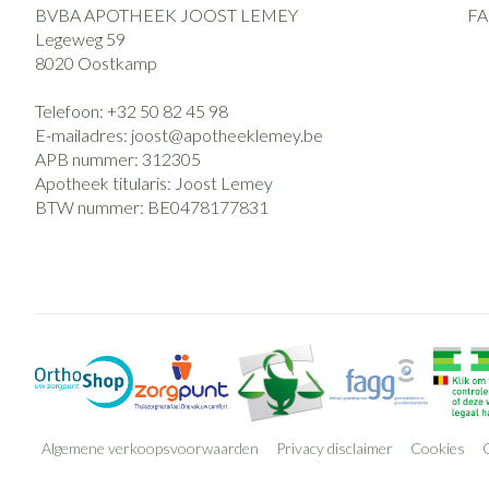
BVBA APOTHEEK JOOST LEMEY
F
Legeweg 59
8020
Oostkamp
Telefoon:
+32 50 82 45 98
E-mailadres:
joost@
apotheeklemey.be
APB nummer:
312305
Apotheek titularis:
Joost Lemey
BTW nummer:
BE0478177831
Algemene verkoopsvoorwaarden
Privacy disclaimer
Cookies