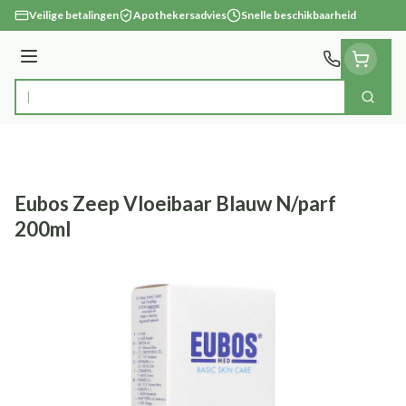
Ga naar de inhoud
Veilige betalingen
Apothekersadvies
Snelle beschikbaarheid
Menu
Zoek
Product, merk, categorie...
Eubos Zeep Vloeibaar Blauw N/parf
200ml