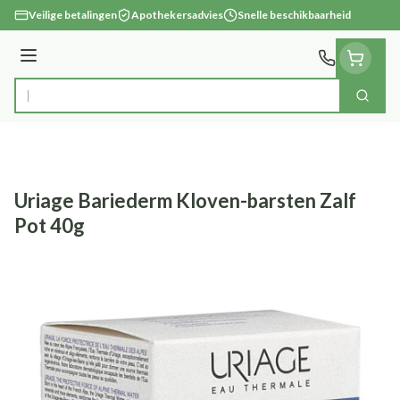
Ga naar de inhoud
Veilige betalingen
Apothekersadvies
Snelle beschikbaarheid
Menu
Zoek
Product, merk, categorie...
Uriage Bariederm Kloven-barsten Zalf
Pot 40g