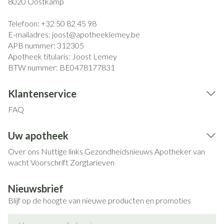
8020
Oostkamp
Telefoon:
+32 50 82 45 98
E-mailadres:
joost@
apotheeklemey.be
APB nummer:
312305
Apotheek titularis:
Joost Lemey
BTW nummer:
BE0478177831
Klantenservice
FAQ
Uw apotheek
Over ons
Nuttige links
Gezondheidsnieuws
Apotheker van
wacht
Voorschrift
Zorgtarieven
Nieuwsbrief
Blijf op de hoogte van nieuwe producten en promoties
E-mail adres