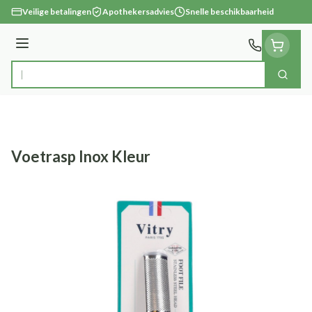
Ga naar de inhoud
Veilige betalingen
Apothekersadvies
Snelle beschikbaarheid
Menu
Zoek
Product, merk, categorie...
Voetrasp Inox Kleur