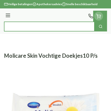
Ga naar de inhoud
Veilige betalingen
Apothekersadvies
Snelle beschikbaarheid
Menu
Zoek
Product, merk, categorie...
Molicare Skin Vochtige Doekjes10 P/s