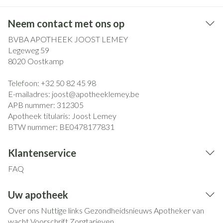
Neem contact met ons op
BVBA APOTHEEK JOOST LEMEY
Legeweg 59
8020
Oostkamp
Telefoon:
+32 50 82 45 98
E-mailadres:
joost@
apotheeklemey.be
APB nummer:
312305
Apotheek titularis:
Joost Lemey
BTW nummer:
BE0478177831
Klantenservice
FAQ
Uw apotheek
Over ons
Nuttige links
Gezondheidsnieuws
Apotheker van
wacht
Voorschrift
Zorgtarieven