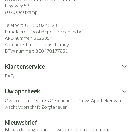
Legeweg 59
8020
Oostkamp
Telefoon:
+32 50 82 45 98
E-mailadres:
joost@
apotheeklemey.be
APB nummer:
312305
Apotheek titularis:
Joost Lemey
BTW nummer:
BE0478177831
Klantenservice
FAQ
Uw apotheek
Over ons
Nuttige links
Gezondheidsnieuws
Apotheker van
wacht
Voorschrift
Zorgtarieven
Nieuwsbrief
Blijf op de hoogte van nieuwe producten en promoties