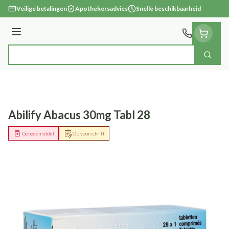
Ga naar de inhoud
Veilige betalingen
Apothekersadvies
Snelle beschikbaarheid
Menu
Zoek
Product, merk, categorie...
Abilify Abacus 30mg Tabl 28
Geneesmiddel
Op voorschrift