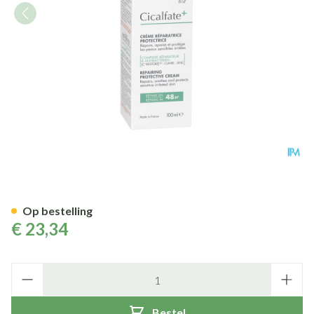
Avene Cicalfate+creme 100ml
Op bestelling
€ 23,34
Aantal
Bestel