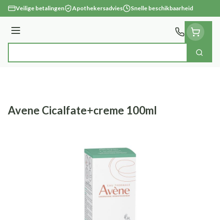
Ga naar de inhoud
Veilige betalingen
Apothekersadvies
Snelle beschikbaarheid
Menu
Zoek
Product, merk, categorie...
Avene Cicalfate+creme 100ml