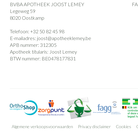
BVBA APOTHEEK JOOST LEMEY
F
Legeweg 59
8020
Oostkamp
Telefoon:
+32 50 82 45 98
E-mailadres:
joost@
apotheeklemey.be
APB nummer:
312305
Apotheek titularis:
Joost Lemey
BTW nummer:
BE0478177831
Algemene verkoopsvoorwaarden
Privacy disclaimer
Cookies