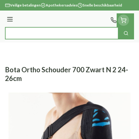
Ga naar de inhoud
Veilige betalingen
Apothekersadvies
Snelle beschikbaarheid
Menu
Zoek
Product, merk, categorie...
Bota Ortho Schouder 700 Zwart N 2 24-
26cm