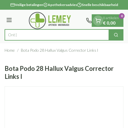
Dia 1 van 1
Ga naar de inhoud
Veilige betalingen
Apothekersadvies
Snelle beschikbaarheid
0
0 artikelen
Menu
€ 0,00
Zoek
Product, merk, categorie...
Home
/
Bota Podo 28 Hallux Valgus Corrector Links l
Bota Podo 28 Hallux Valgus Corrector
Links l