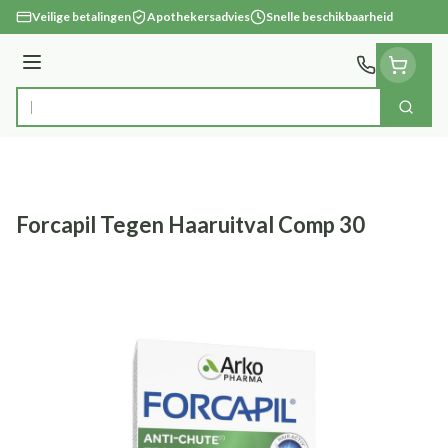
Ga naar de inhoud
Veilige betalingen
Apothekersadvies
Snelle beschikbaarheid
Menu
Zoek
Product, merk, categorie...
Forcapil Tegen Haaruitval Comp 30