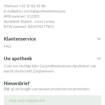
Telefoon:
+32 50 82 45 98
E-mailadres:
joost@
apotheeklemey.be
APB nummer:
312305
Apotheek titularis:
Joost Lemey
BTW nummer:
BE0478177831
Klantenservice
FAQ
Uw apotheek
Over ons
Nuttige links
Gezondheidsnieuws
Apotheker van
wacht
Voorschrift
Zorgtarieven
Nieuwsbrief
Blijf op de hoogte van nieuwe producten en promoties
E-mail adres