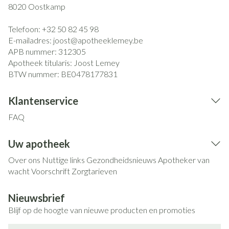
8020
Oostkamp
Telefoon:
+32 50 82 45 98
E-mailadres:
joost@
apotheeklemey.be
APB nummer:
312305
Apotheek titularis:
Joost Lemey
BTW nummer:
BE0478177831
Klantenservice
FAQ
Uw apotheek
Over ons
Nuttige links
Gezondheidsnieuws
Apotheker van
wacht
Voorschrift
Zorgtarieven
Nieuwsbrief
Blijf op de hoogte van nieuwe producten en promoties
E-mail adres