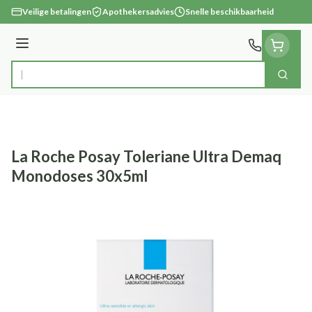
Ga naar de inhoud
Veilige betalingen
Apothekersadvies
Snelle beschikbaarheid
Menu
Zoek
Product, merk, categorie...
La Roche Posay Toleriane Ultra Demaq
Monodoses 30x5ml