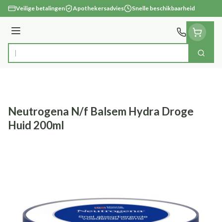
Ga naar de inhoud
Veilige betalingen
Apothekersadvies
Snelle beschikbaarheid
Menu
Zoek
Product, merk, categorie...
Neutrogena N/f Balsem Hydra Droge
Huid 200ml