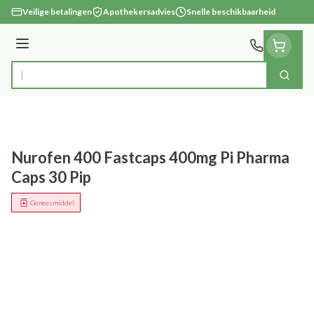
Ga naar de inhoud
Veilige betalingen
Apothekersadvies
Snelle beschikbaarheid
Menu
Zoek
Product, merk, categorie...
Nurofen 400 Fastcaps 400mg Pi Pharma
Caps 30 Pip
Geneesmiddel