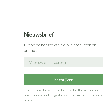
rende
Parfums en
geurproducten
Nieuwsbrief
Blijf op de hoogte van nieuwe producten en
promoties
E-mail adres
CBD
Inschrijven
Door op inschrijven te klikken, schrijft u zich in voor
onze nieuwsbrief en gaat u akkoord met onze
privacy
policy
.