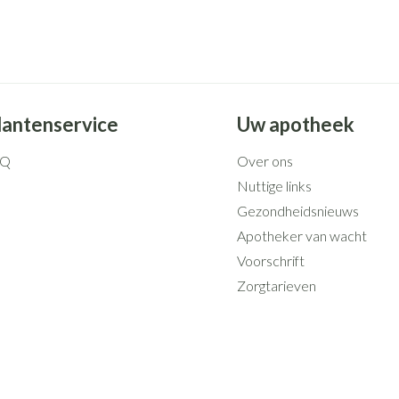
Mondmaskers
rging
Supplementen
Insectenwe
middelen
ssen
 geïrriteerde
lantenservice
Uw apotheek
AQ
Over ons
Nuttige links
Gezondheidsnieuws
Apotheker van wacht
Voorschrift
Zelfbruiner
Scheren
Zorgtarieven