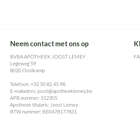
Pillendozen en
Gezichtsverzo
accessoires
Pigmentstoorni
Gevoelige huid -
huid
Neem contact met ons op
K
Gemengde huid
Doffe huid
BVBA APOTHEEK JOOST LEMEY
F
Legeweg 59
Toon meer
8020
Oostkamp
Telefoon:
+32 50 82 45 98
E-mailadres:
joost@
apotheeklemey.be
Snurken
APB nummer:
312305
Apotheek titularis:
Joost Lemey
BTW nummer:
BE0478177831