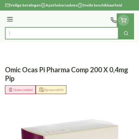
Ga naar de inhoud
Veilige betalingen
Apothekersadvies
Snelle beschikbaarheid
Menu
Zoek
Product, merk, categorie...
Omic Ocas Pi Pharma Comp 200 X 0,4mg
Pip
Geneesmiddel
Op voorschrift