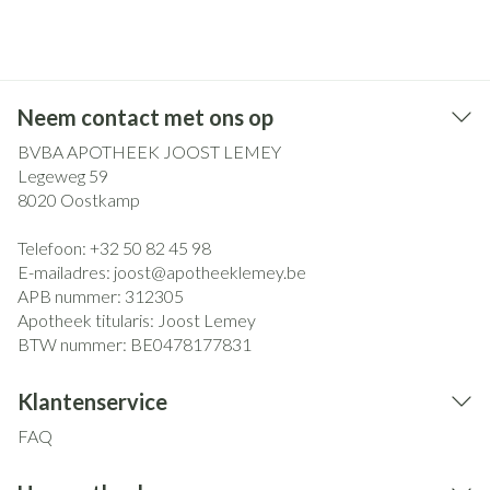
Neem contact met ons op
BVBA APOTHEEK JOOST LEMEY
Legeweg 59
8020
Oostkamp
Telefoon:
+32 50 82 45 98
E-mailadres:
joost@
apotheeklemey.be
APB nummer:
312305
Apotheek titularis:
Joost Lemey
BTW nummer:
BE0478177831
Klantenservice
FAQ