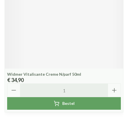
Widmer Vitalisante Creme N/parf 50ml
€ 34,90
Aantal
Bestel