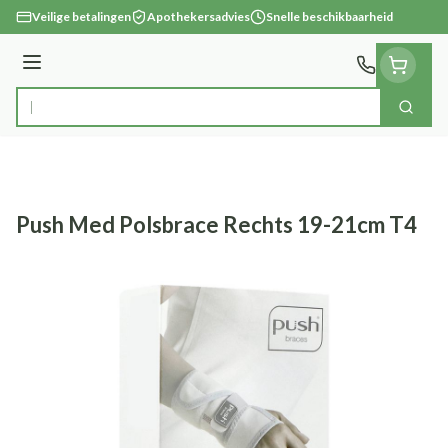
Ga naar de inhoud
Veilige betalingen
Apothekersadvies
Snelle beschikbaarheid
Menu
Zoek
Product, merk, categorie...
Push Med Polsbrace Rechts 19-21cm T4