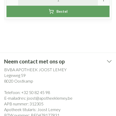
Bestel
Neem contact met ons op
BVBA APOTHEEK JOOST LEMEY
Legeweg 59
8020
Oostkamp
Telefoon:
+32 50 82 45 98
E-mailadres:
joost@
apotheeklemey.be
APB nummer:
312305
Apotheek titularis:
Joost Lemey
BTW nummer:
BE0478177831