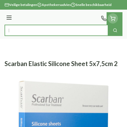
Ga naar de inhoud
Veilige betalingen
Apothekersadvies
Snelle beschikbaarheid
Menu
Zoek
Product, merk, categorie...
Scarban Elastic Silicone Sheet 5x7,5cm 2