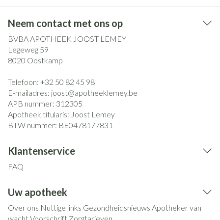
Neem contact met ons op
BVBA APOTHEEK JOOST LEMEY
Legeweg 59
8020
Oostkamp
Telefoon:
+32 50 82 45 98
E-mailadres:
joost@
apotheeklemey.be
APB nummer:
312305
Apotheek titularis:
Joost Lemey
BTW nummer:
BE0478177831
Klantenservice
FAQ
Uw apotheek
Over ons
Nuttige links
Gezondheidsnieuws
Apotheker van
wacht
Voorschrift
Zorgtarieven