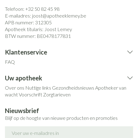
Telefoon:
+32 50 82 45 98
E-mailadres:
joost@
apotheeklemey.be
APB nummer:
312305
Apotheek titularis:
Joost Lemey
BTW nummer:
BE0478177831
Klantenservice
FAQ
Uw apotheek
Over ons
Nuttige links
Gezondheidsnieuws
Apotheker van
wacht
Voorschrift
Zorgtarieven
Nieuwsbrief
Blijf op de hoogte van nieuwe producten en promoties
E-mail adres