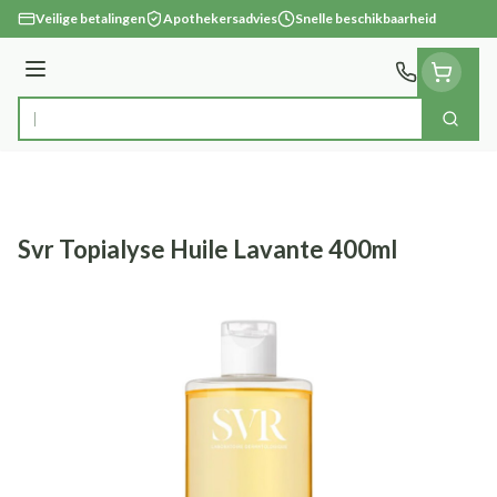
Ga naar de inhoud
Veilige betalingen
Apothekersadvies
Snelle beschikbaarheid
Menu
Zoek
Product, merk, categorie...
Svr Topialyse Huile Lavante 400ml