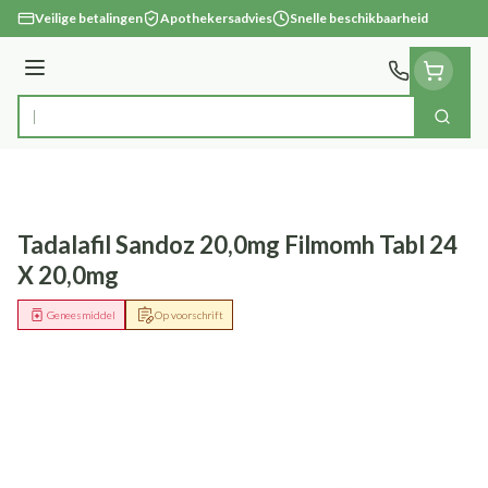
Ga naar de inhoud
Veilige betalingen
Apothekersadvies
Snelle beschikbaarheid
Menu
Zoek
Product, merk, categorie...
Tadalafil Sandoz 20,0mg Filmomh Tabl 24
X 20,0mg
Geneesmiddel
Op voorschrift