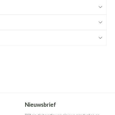
rende
Parfums en
geurproducten
CBD
Nieuwsbrief