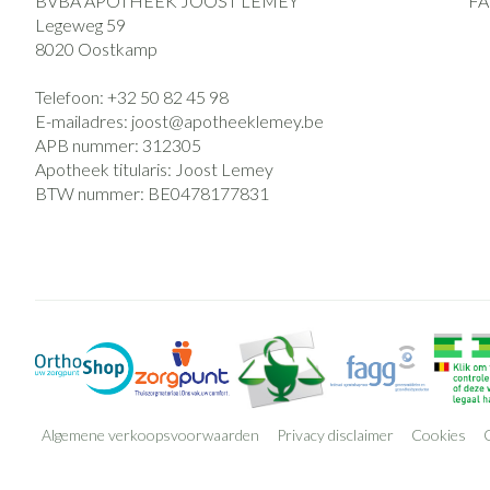
BVBA APOTHEEK JOOST LEMEY
F
Legeweg 59
8020
Oostkamp
Telefoon:
+32 50 82 45 98
E-mailadres:
joost@
apotheeklemey.be
APB nummer:
312305
Apotheek titularis:
Joost Lemey
BTW nummer:
BE0478177831
Algemene verkoopsvoorwaarden
Privacy disclaimer
Cookies