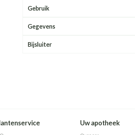
Mondmaskers
rging
Supplementen
Insectenwe
Gebruik
middelen
ssen
Gegevens
 geïrriteerde
Bijsluiter
Zelfbruiner
Scheren
lantenservice
Uw apotheek