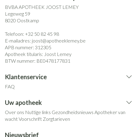
BVBA APOTHEEK JOOST LEMEY
Legeweg 59
8020
Oostkamp
Telefoon:
+32 50 82 45 98
E-mailadres:
joost@
apotheeklemey.be
APB nummer:
312305
Apotheek titularis:
Joost Lemey
BTW nummer:
BE0478177831
Klantenservice
FAQ
Uw apotheek
Over ons
Nuttige links
Gezondheidsnieuws
Apotheker van
wacht
Voorschrift
Zorgtarieven
Nieuwsbrief