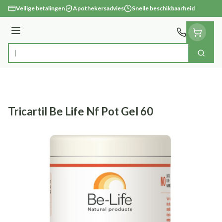
Ga naar de inhoud
Veilige betalingen
Apothekersadvies
Snelle beschikbaarheid
Menu
Zoek
Product, merk, categorie...
Tricartil Be Life Nf Pot Gel 60