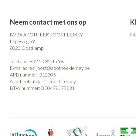
Neem contact met ons op
K
BVBA APOTHEEK JOOST LEMEY
F
Legeweg 59
8020
Oostkamp
Telefoon:
+32 50 82 45 98
E-mailadres:
joost@
apotheeklemey.be
APB nummer:
312305
Apotheek titularis:
Joost Lemey
BTW nummer:
BE0478177831