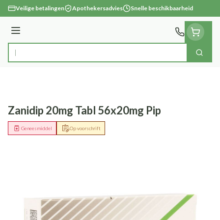
Ga naar de inhoud
Veilige betalingen
Apothekersadvies
Snelle beschikbaarheid
Menu
Zoek
Product, merk, categorie...
Zanidip 20mg Tabl 56x20mg Pip
Geneesmiddel
Op voorschrift