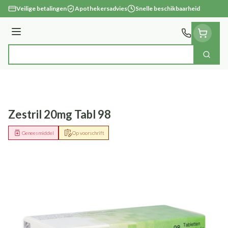
Ga naar de inhoud
Veilige betalingen
Apothekersadvies
Snelle beschikbaarheid
Menu
Zoek
Product, merk, categorie...
Zestril 20mg Tabl 98
Geneesmiddel
Op voorschrift