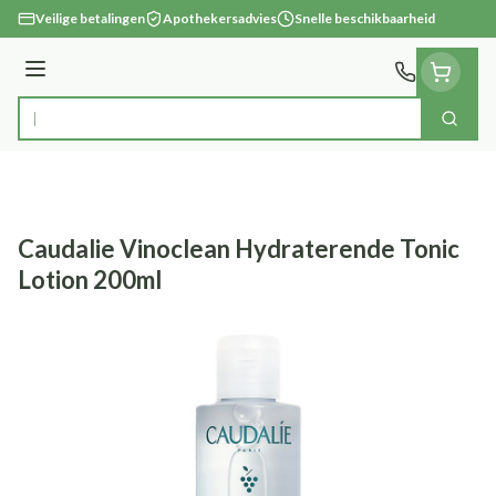
Ga naar de inhoud
Veilige betalingen
Apothekersadvies
Snelle beschikbaarheid
Menu
Zoek
Product, merk, categorie...
Caudalie Vinoclean Hydraterende Tonic
Lotion 200ml