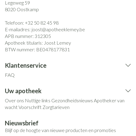
Legeweg 59
8020
Oostkamp
Telefoon:
+32 50 82 45 98
E-mailadres:
joost@
apotheeklemey.be
APB nummer:
312305
Apotheek titularis:
Joost Lemey
BTW nummer:
BE0478177831
Klantenservice
FAQ
Uw apotheek
Over ons
Nuttige links
Gezondheidsnieuws
Apotheker van
wacht
Voorschrift
Zorgtarieven
Nieuwsbrief
Blijf op de hoogte van nieuwe producten en promoties