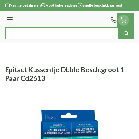
Ga naar de inhoud
Veilige betalingen
Apothekersadvies
Snelle beschikbaarheid
Menu
Zoek
Product, merk, categorie...
Epitact Kussentje Dbble Besch.groot 1
Paar Cd2613