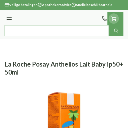
Ga naar de inhoud
Veilige betalingen
Apothekersadvies
Snelle beschikbaarheid
Menu
Zoek
Product, merk, categorie...
La Roche Posay Anthelios Lait Baby Ip50+
50ml