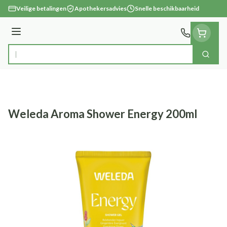
Ga naar de inhoud
Veilige betalingen
Apothekersadvies
Snelle beschikbaarheid
Menu
Zoek
Product, merk, categorie...
Weleda Aroma Shower Energy 200ml